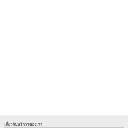
เกี่ยวกับบริการของเรา