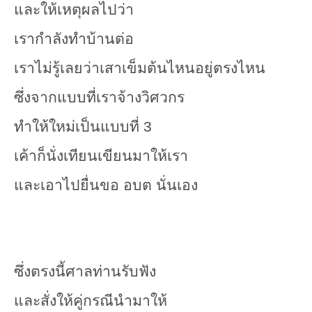
และให้เหตุผลไปว่า
เรากำลังทำบ้านต่อ
เราไม่รู้เลยว่าเสาเข็มต้นไหนอยู่ตรงไหน
ซึ่งจากแบบที่เราจ้างวิศวกร
ทำให้ใหม่เป็นแบบที่ 3
เค้าก็นั่งเทียนเขียนมาให้เรา
และเอาไปยื่นขอ อบต นั่นเอง
ซึ่งตรงนี้ศาลท่านรับฟัง
และสั่งให้คู่กรณีนำมาให้