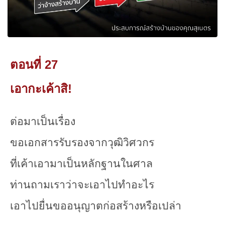
ตอนที่ 27
เอากะเค้าสิ!
ต่อมาเป็นเรื่อง
ขอเอกสารรับรองจากวุฒิวิศวกร
ที่เค้าเอามาเป็นหลักฐานในศาล
ท่านถามเราว่าจะเอาไปทำอะไร
เอาไปยื่นขออนุญาตก่อสร้างหรือเปล่า