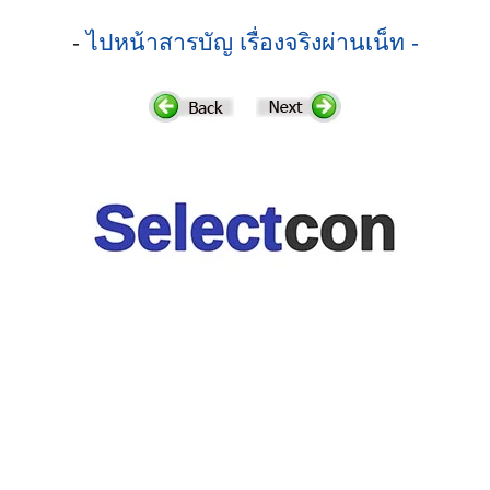
-
ไปหน้าสารบัญ เรื่องจริงผ่านเน็ท -