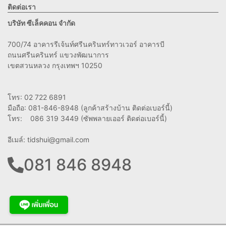
ติดต่อเรา
บริษัท ซีเล็คคอน จำกัด
700/74 อาคารรีเจ้นท์ศรีนครินทร์ทาวเวอร์ อาคารบี
ถนนศรีนครินทร์ แขวงพัฒนาการ
เขตสวนหลวง กรุงเทพฯ 10250
โทร: 02 722 6891
มือถือ: 081-846-8948 (ลูกค้าสร้างบ้าน ติดต่อเบอร์นี้)
โทร: 086 319 3449 (ซัพพลายเออร์ ติดต่อเบอร์นี้)
อีเมล์:
tidshui@gmail.com
081 846 8948