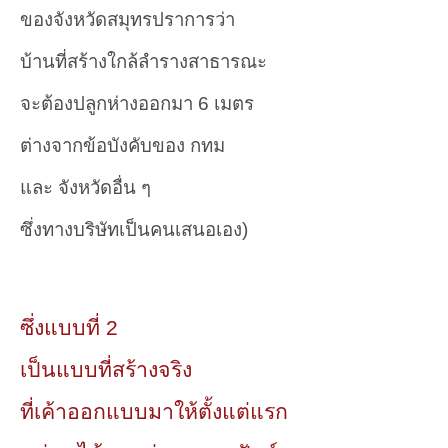
ของจังหวัดสมุทรปราการว่า
บ้านที่สร้างใกล้ลำรางสาธารณะ
จะต้องปลูกห่างออกมา 6 เมตร
ต่างจากข้อบังคับของ กทม
และ จังหวัดอื่น ๆ
ซึ่งทางบริษัทเป็นคนเสนอเอง)
ซึ่งแบบที่ 2
เป็นแบบที่สร้างจริง
ที่เค้าออกแบบมาให้ตั้งแต่แรก