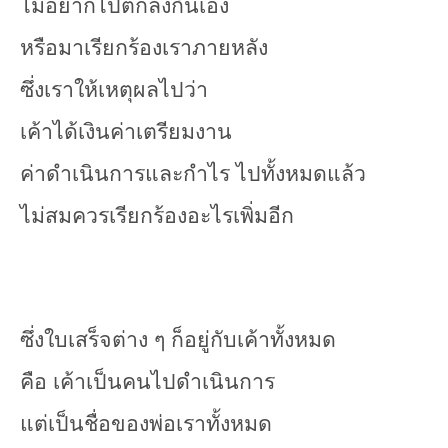
ไม่อยากไปตกลงกันเอง
หรือมาเรียกร้องเราภายหลัง
ซึ่งเราให้เหตุผลไปว่า
เค้าได้เงินค่าเตรียมงาน
ค่าดำเนินการและกำไร ไปทั้งหมดแล้ว
ไม่สมควรเรียกร้องอะไรเพิ่มอีก
ซึ่งใบเสร็จต่าง ๆ ก็อยู่กับเค้าทั้งหมด
คือ เค้าเป็นคนไปดำเนินการ
แต่เป็นชื่อของพ่อเราทั้งหมด