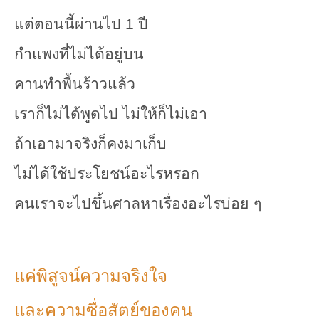
แต่ตอนนี้ผ่านไป 1 ปี
กำแพงที่ไม่ได้อยู่บน
คานทำพื้นร้าวแล้ว
เราก็ไม่ได้พูดไป ไม่ให้ก็ไม่เอา
ถ้าเอามาจริงก็คงมาเก็บ
ไม่ได้ใช้ประโยชน์อะไรหรอก
คนเราจะไปขึ้นศาลหาเรื่องอะไรบ่อย ๆ
แค่พิสูจน์ความจริงใจ
และความซื่อสัตย์ของคน