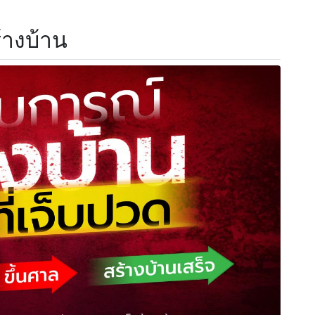
างบ้าน